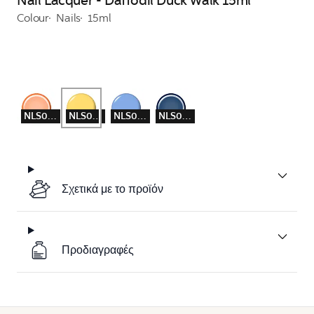
Nail Lacquer - Daffodil Duck Walk 15ml
Colour
Nails
15ml
NLS055
NLS056
NLS058
NLS059
Σχετικά με το προϊόν
Προδιαγραφές